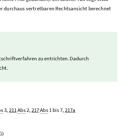
er durchaus vertretbaren Rechtsansicht berechnet
tschriftverfahren zu entrichten. Dadurch
cht.
bs
3,
211
Abs
2,
217
Abs
1 bis 7,
217a
G)