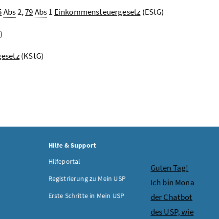
5
Abs
2,
79
Abs
1
Einkommensteuergesetz
(EStG)
)
gesetz
(KStG)
Hilfe & Support
Hilfeportal
Chatbot
Guten Tag!
Registrierung zu Mein USP
Ich bin Mona
Erste Schritte in Mein USP
der Chatbot
des USP, wie