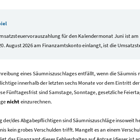
iel
msatzsteuervorauszahlung für den Kalendermonat Juni ist am 17.
0. August 2026 am Finanzamtskonto einlangt, ist die Umsatzste
hreibung eines Säumniszuschlages entfällt, wenn die Säumnis ni
ichtige innerhalb der letzten sechs Monate vor dem Eintritt d
iese Fünftagesfrist sind Samstage, Sonntage, gesetzliche Feierta
age
nicht
einzurechnen.
g der/des Abgabepflichtigen sind Säumniszuschläge insoweit 
is kein grobes Verschulden trifft. Mangelt es an einem Verschu
igt das Finanzamt dieses Fehlverhalten auf Antrag (dieser ist an 