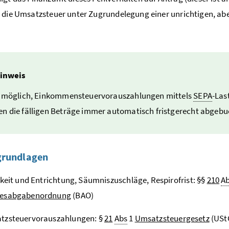
 die Umsatzsteuer unter Zugrundelegung einer unrichtigen, ab
inweis
st möglich, Einkommensteuervorauszahlungen mittels
SEPA
-Las
n die fälligen Beträge immer automatisch fristgerecht abgebu
grundlagen
gkeit und Entrichtung, Säumniszuschläge, Respirofrist: §§
210
A
esabgabenordnung
(BAO)
tzsteuervorauszahlungen: §
21
Abs
1
Umsatzsteuergesetz
(USt