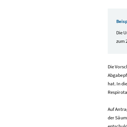
Beisp
Die U
zum 2
Die Vorsc
Abgabepfl
hat. In d
Respirot
Auf Antra
der Säumn
entschuld