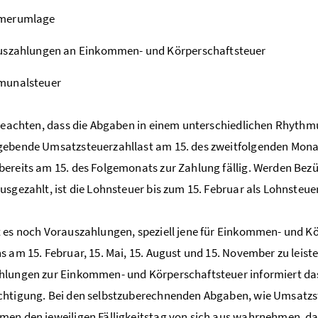
merumlage
uszahlungen an Einkommen- und Körperschaftsteuer
unalsteuer
 beachten, dass die Abgaben in einem unterschiedlichen Rhythm
ebende Umsatzsteuerzahllast am 15. des zweitfolgenden Monats
ereits am 15. des Folgemonats zur Zahlung fällig. Werden Bezü
usgezahlt, ist die Lohnsteuer bis zum 15. Februar als Lohnsteue
 es noch Vorauszahlungen, speziell jene für Einkommen- und Kö
s am 15. Februar, 15. Mai, 15. August und 15. November zu leis
lungen zur Einkommen- und Körperschaftsteuer informiert das 
htigung. Bei den selbstzuberechnenden Abgaben, wie Umsatzst
en den jeweiligen Fälligkeitstag von sich aus wahrnehmen, da