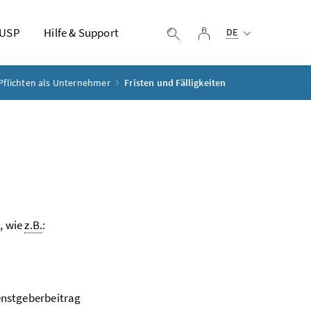
Ausgewählte Sprach
 USP
Hilfe & Support
Login
Suche einblenden
DE
Pflichten als Unternehmer
Fristen und Fälligkeiten
n, wie
z.B.
:
enstgeberbeitrag