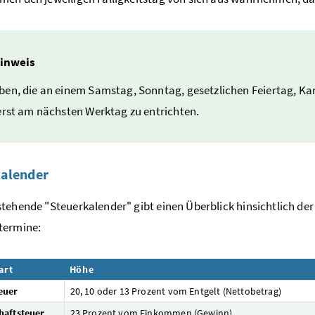
inweis
en, die an einem Samstag, Sonntag, gesetzlichen Feiertag, Kar
erst am nächsten Werktag zu entrichten.
kalender
tehende "Steuerkalender" gibt einen Überblick hinsichtlich de
termine:
art
Höhe
euer
20, 10 oder 13 Prozent vom Entgelt (Nettobetrag)
haftsteuer
23 Prozent vom Einkommen (Gewinn)