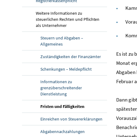
Registrierkassenpflicht
Kam
Weitere Informationen zu
steuerlichen Rechten und Pflichten
Vora
als Unternehmer
Komm
Steuern und Abgaben –
Allgemeines
Es ist zu
Zuständigkeiten der Finanzämter
Monat erg
Schenkungen – Meldepflicht
Abgaben b
Februar a
Informationen zu
grenzüberschreitender
Dienstleistung
Dann gibt
Fristen und Fälligkeiten
spätesten
Vorauszah
Einreichen von Steuererklärungen
Benachric
Abgabennachzahlungen
Unternehm