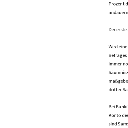
Prozent d
andauern
Der erste
Wird eine
Betrages 
immer noc
Säumniszu
maßgeben
dritter S
Bei Bankü
Konto des
sind Sams