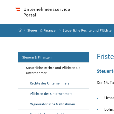
Accesskey
Accesskey
Accesskey
Accesskey
Zum Inhalt
Zum Hauptmenü
Zum Untermenü
Zur Suche
[4]
[1]
[3]
[2]
Startseite
Steuern & Finanzen
Steuerliche Rechte und Pflichte
Frist
Steuern & Finanzen
Steuerliche Rechte und Pflichten als
Steuer
Unternehmer
Der 15. T
Rechte des Unternehmers
Pflichten des Unternehmers
Umsa
Organisatorische Maßnahmen
Lohna