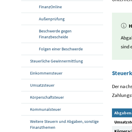
Finanz
Online
Außenprüfung
H
Beschwerde gegen
Finanzbescheide
Abgab
sind 
Folgen einer Beschwerde
Steuerliche Gewinnermittlung
Steuer
Einkommensteuer
Umsatzsteuer
Der nachs
Zahlungs
Körperschaftsteuer
Kommunalsteuer
Abgaben
Weitere Steuern und Abgaben, sonstige
Umsatzst
Finanzthemen
Körpersc