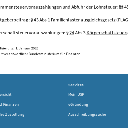
ommensteuervorauszahlungen und Abfuhr der Lohnsteuer: §§
4
tgeberbeitrag: §
43
Abs
1
Familienlastenausgleichsgesetz
(FLAG
erschaftsteuervorauszahlungen: §
24
Abs
3
Körperschaftsteuer
lisierung: 1. Januar 2026
alt verantwortlich: Bundesministerium für Finanzen
Services
rsicht
Mein USP
d Finanzen
eGründung
che Zustellung
Ausschreibungssuche