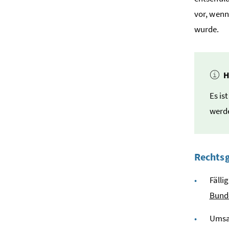
vor, wenn
wurde.
H
Es i
werde
Rechts
Fälli
Bund
Umsa