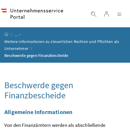
Accesskey
Accesskey
Accesskey
Accesskey
Zum Inhalt
Zum Hauptmenü
Zum Untermenü
Zur Suche
[4]
[1]
[3]
[2]
Login
Suche einblend
Nav
Startseite
…
Weitere Informationen zu steuerlichen Rechten und Pflichten als
Unternehmer
Beschwerde gegen Finanzbescheide
Beschwerde gegen
Finanzbescheide
Allgemeine Informationen
Von den Finanzämtern werden als abschließende