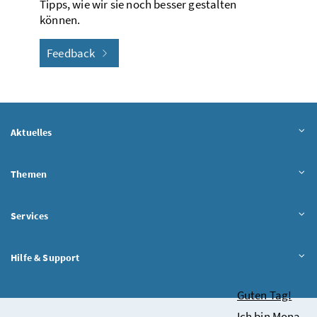
Tipps, wie wir sie noch besser gestalten
können.
Feedback
Aktuelles
Themen
Services
Hilfe & Support
Chatbot
Guten Tag!
Ich bin Mona