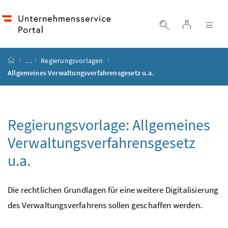
Accesskey
Accesskey
Accesskey
Accesskey
Zum Inhalt
Zum Hauptmenü
Zum Untermenü
Zur Suche
[4]
[1]
[3]
[2]
Login
Suche einblend
Nav
Startseite
…
Regierungsvorlagen
Allgemeines Verwaltungsverfahrensgesetz
u.a.
Regierungsvorlage: Allgemeines
Verwaltungsverfahrensgesetz
u.a.
Die rechtlichen Grundlagen für eine weitere Digitalisierung
des Verwaltungsverfahrens sollen geschaffen werden.