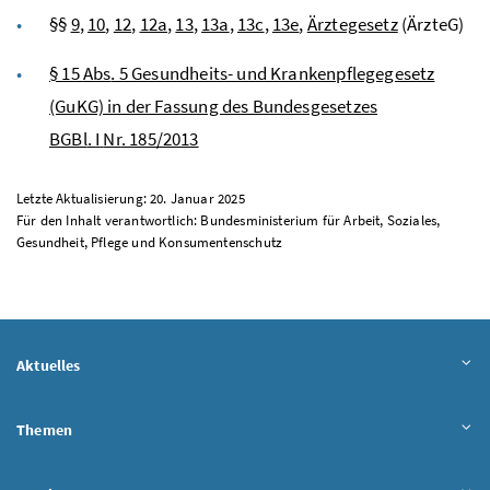
§§
9
,
10
,
12
,
12a
,
13
,
13a
,
13c
,
13e
,
Ärztegesetz
(ÄrzteG)
§ 15
Abs
. 5 Gesundheits- und Krankenpflegegesetz
(GuKG) in der Fassung des Bundesgesetzes
BGBl
.
I
Nr
. 185/2013
Letzte Aktualisierung: 20. Januar 2025
Für den Inhalt verantwortlich: Bundesministerium für Arbeit, Soziales,
Gesundheit, Pflege und Konsumentenschutz
Aktuelles
Themen