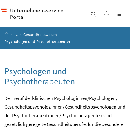
Accesskey
Accesskey
Accesskey
Accesskey
Zum Inhalt
Zum Hauptmenü
Zum Untermenü
Zur Suche
[4]
[1]
[3]
[2]
Login
Suche einblend
Nav
Startseite
…
Gesundheitswesen
Psychologen und Psychotherapeuten
Psychologen und
Psychotherapeuten
Der Beruf der klinischen Psychologinnen/Psychologen,
Gesundheitspsychologinnen/Gesundheitspsychologen und
der Psychotherapeutinnen/Psychotherapeuten sind
gesetzlich geregelte Gesundheitsberufe, für die besondere