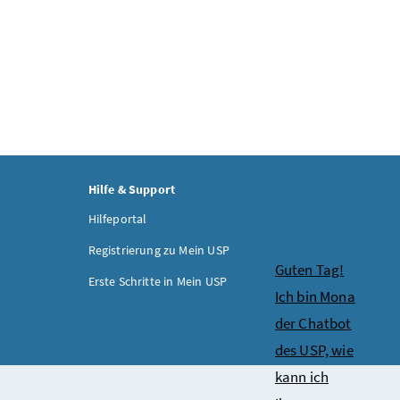
Hilfe & Support
Hilfeportal
Registrierung zu Mein USP
Chatbot
Guten Tag!
Erste Schritte in Mein USP
Ich bin Mona
der Chatbot
des USP, wie
kann ich