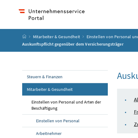
Accesskey
Accesskey
Accesskey
Accesskey
Zum Inhalt
Zum Hauptmenü
Zum Untermenü
Zur Suche
[4]
[1]
[3]
[2]
Startseite
Mitarbeiter & Gesundheit
Einstellen von Personal un
Auskunftspflicht gegenüber dem Versicherungsträger
Ausku
Steuern & Finanzen
Mitarbeiter & Gesundheit
Inha
A
Einstellen von Personal und Arten der
Beschäftigung
F
Einstellen von Personal
Z
Arbeitnehmer