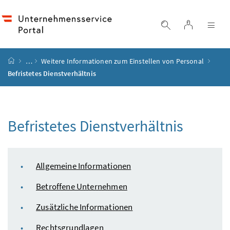
Accesskey
Accesskey
Accesskey
Accesskey
Zum Inhalt
Zum Hauptmenü
Zum Untermenü
Zur Suche
[4]
[1]
[3]
[2]
Login
Suche einblend
Nav
Startseite
…
Weitere Informationen zum Einstellen von Personal
Befristetes Dienstverhältnis
Befristetes Dienstverhältnis
Inhaltsverzeichnis
Allgemeine Informationen
Betroffene Unternehmen
Zusätzliche Informationen
Rechtsgrundlagen