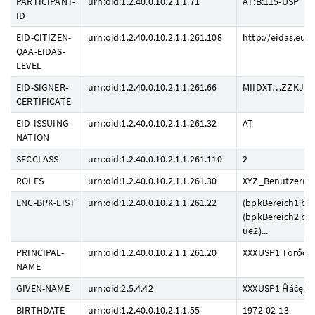
PARTICIPANT-
urn:oid:1.2.40.0.10.2.1.1.71
AT:B:115-USP
ID
EID-CITIZEN-
urn:oid:1.2.40.0.10.2.1.1.261.108
http://eidas.eur
QAA-EIDAS-
LEVEL
EID-SIGNER-
urn:oid:1.2.40.0.10.2.1.1.261.66
MIIDXT…ZZKJEQ
CERTIFICATE
EID-ISSUING-
urn:oid:1.2.40.0.10.2.1.1.261.32
AT
NATION
SECCLASS
urn:oid:1.2.40.0.10.2.1.1.261.110
2
ROLES
urn:oid:1.2.40.0.10.2.1.1.261.30
XYZ_Benutzer();
ENC-BPK-LIST
urn:oid:1.2.40.0.10.2.1.1.261.22
(bpkBereich1|bp
(bpkBereich2|bp
ue2)...
PRINCIPAL-
urn:oid:1.2.40.0.10.2.1.1.261.20
XXXUSP1 Törőcsi
NAME
GIVEN-NAME
urn:oid:2.5.4.42
XXXUSP1 Ĥáčęk
BIRTHDATE
urn:oid:1.2.40.0.10.2.1.1.55
1972-02-13