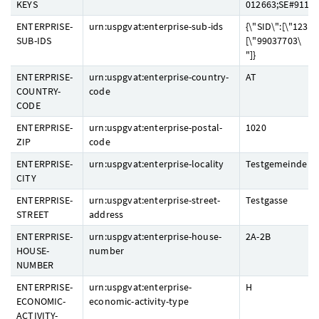
KEYS
012663;SE#9110
ENTERPRISE-
urn:uspgvat:enterprise-sub-ids
{\"SID\":[\"1234
SUB-IDS
[\"99037703\
"]}
ENTERPRISE-
urn:uspgvat:enterprise-country-
AT
COUNTRY-
code
CODE
ENTERPRISE-
urn:uspgvat:enterprise-postal-
1020
ZIP
code
ENTERPRISE-
urn:uspgvat:enterprise-locality
Testgemeinde
CITY
ENTERPRISE-
urn:uspgvat:enterprise-street-
Testgasse
STREET
address
ENTERPRISE-
urn:uspgvat:enterprise-house-
2A-2B
HOUSE-
number
NUMBER
ENTERPRISE-
urn:uspgvat:enterprise-
H
ECONOMIC-
economic-activity-type
ACTIVITY-