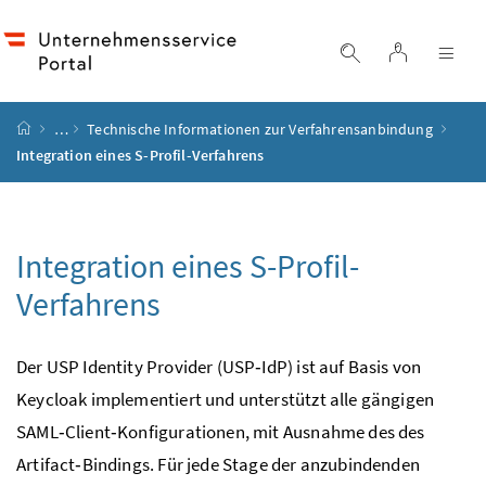
Accesskey
Accesskey
Accesskey
Accesskey
Zum Inhalt
Zum Hauptmenü
Zum Untermenü
Zur Suche
[4]
[1]
[3]
[2]
Login
Suche einblend
Nav
Startseite
…
Technische Informationen zur Verfahrensanbindung
Integration eines S-Profil-Verfahrens
Integration eines S-Profil-
Verfahrens
Der USP
Identity Provider (USP‑IdP)
ist
auf Basis von
Keycloak implementiert und unterstützt alle gängigen
SAML‑Client‑Konfigurationen, mit Ausnahme des des
Artifact‑Bindings. Für jede Stage der anzubindenden