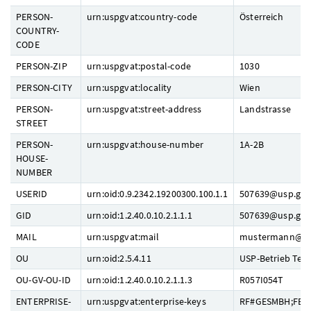
PERSON-
urn:uspgvat:country-code
Österreich
COUNTRY-
CODE
PERSON-ZIP
urn:uspgvat:postal-code
1030
PERSON-CITY
urn:uspgvat:locality
Wien
PERSON-
urn:uspgvat:street-address
Landstrasse
STREET
PERSON-
urn:uspgvat:house-number
1A-2B
HOUSE-
NUMBER
USERID
urn:oid:0.9.2342.19200300.100.1.1
507639@usp.gv.
GID
urn:oid:1.2.40.0.10.2.1.1.1
507639@usp.gv.
MAIL
urn:uspgvat:mail
mustermann@ex
OU
urn:oid:2.5.4.11
USP-Betrieb Te
OU-GV-OU-ID
urn:oid:1.2.40.0.10.2.1.1.3
R057I054T
ENTERPRISE-
urn:uspgvat:enterprise-keys
RF#GESMBH;FB#