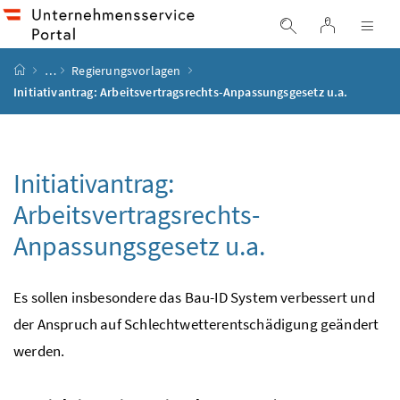
Accesskey
Accesskey
Accesskey
Accesskey
Zum Inhalt
Zum Hauptmenü
Zum Untermenü
Zur Suche
[4]
[1]
[3]
[2]
Login
Suche einblend
Nav
Startseite
…
Regierungsvorlagen
Initiativantrag: Arbeitsvertragsrechts-Anpassungsgesetz
u.a.
Initiativantrag:
Arbeitsvertragsrechts-
Anpassungsgesetz
u.a.
Es sollen insbesondere das Bau-ID System verbessert und
der Anspruch auf Schlechtwetterentschädigung
geändert
werden.