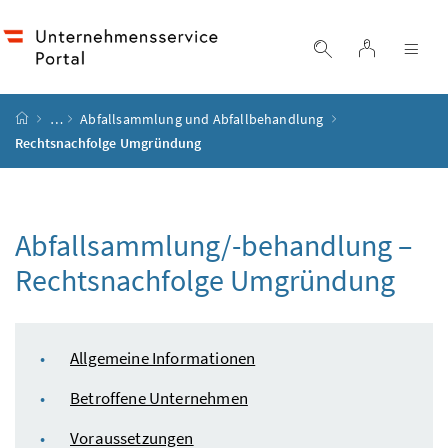
Accesskey
Accesskey
Accesskey
Accesskey
Zum Inhalt
Zum Hauptmenü
Zum Untermenü
Zur Suche
[4]
[1]
[3]
[2]
Login
Suche einblend
Nav
Startseite
…
Abfallsammlung und Abfallbehandlung
Rechtsnachfolge Umgründung
Abfallsammlung/-behandlung –
Rechtsnachfolge Umgründung
Inhaltsverzeichnis
Allgemeine Informationen
Betroffene Unternehmen
Voraussetzungen