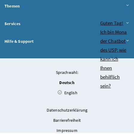
Themen
Chatbot
Guten Tag!
Services
Ich bin Mona
der Chatbot
Hilfe & Support
des USP, wie
kann ich
Ihnen
Sprachwahl:
behilflich
Deutsch
sein?
English
Datenschutzerklärung
Barrierefreiheit
Impressum