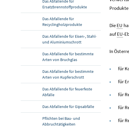
Das Abfallende für
Ersatzbrennstoffprodukte
Produkte
Das Abfallende für
Recyclingholzprodukte
Die
EU
hat
auf
EU
-E
Das Abfallende für Eisen-, Stahl-
und Aluminiumschrott
In Österr
Das Abfallende für bestimmte
Arten von Bruchglas
für 
Das Abfallende für bestimmte
Arten von Kupferschrott
für E
Das Abfallende für feuerfeste
für R
Abfälle
Das Abfallende für Gipsabfälle
für R
Pflichten bei Bau- und
für R
Abbruchtätigkeiten