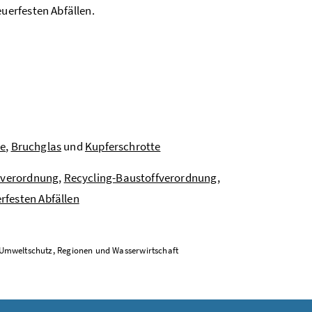
uerfesten Abfällen.
te
,
Bruchglas
und
Kupferschrotte
zverordnung
,
Recycling-Baustoffverordnung
,
rfesten Abfällen
d Umweltschutz, Regionen und Wasserwirtschaft