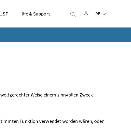
Ausgewählte Sprach
 USP
Hilfe & Support
Login
Suche einblenden
DE
umweltgerechter Weise einem sinnvollen Zweck
 bestimmten Funktion verwendet worden wären, oder