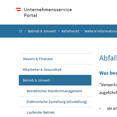
Accesskey
Accesskey
Accesskey
Accesskey
Zum Inhalt
Zum Hauptmenü
Zum Untermenü
Zur Suche
[4]
[1]
[3]
[2]
Startseite
Betrieb & Umwelt
Abfallrecht
Weitere Information
Abfal
Steuern & Finanzen
Mitarbeiter & Gesundheit
Was be
Betrieb & Umwelt
"Verwertu
Betriebliches Standortmanagement
zugeführ
Elektronische Zustellung (eZustellung)
sie a
Laufender Betrieb