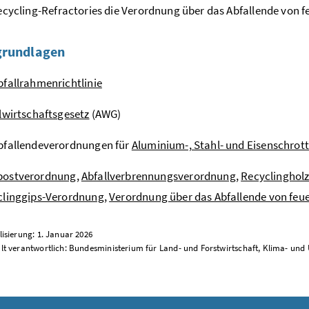
ecycling-Refractories
die Verordnung über das Abfallende von fe
grundlagen
fallrahmenrichtlinie
lwirtschaftsgesetz
(AWG)
bfallendeverordnungen für
Aluminium-, Stahl- und Eisenschrot
ostverordnung
,
Abfallverbrennungsverordnung
,
Recyclinghol
clinggips-Verordnung
,
Verordnung über das Abfallende von feue
lisierung: 1. Januar 2026
alt verantwortlich: Bundesministerium für Land- und Forstwirtschaft, Klima- un