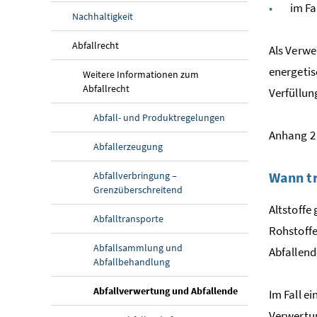
im Fa
Nachhaltigkeit
Abfallrecht
Als Verwe
energetis
Weitere Informationen zum
Abfallrecht
Verfüllun
Abfall- und Produktregelungen
Anhang 2 
Abfallerzeugung
Wann tr
Abfallverbringung –
Grenzüberschreitend
Altstoffe
Abfalltransporte
Rohstoffe
Abfallsammlung und
Abfallen
Abfallbehandlung
Abfallverwertung und Abfallende
Im Fall e
Verwertun