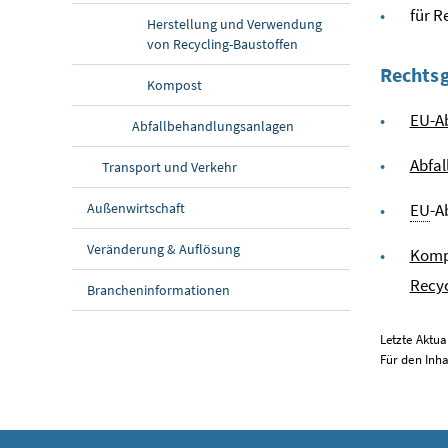
für
R
Herstellung und Verwendung
von Recycling-Baustoffen
Rechts
Kompost
EU-Ab
Abfallbehandlungsanlagen
Abfal
Transport und Verkehr
Außenwirtschaft
EU
-A
Veränderung & Auflösung
Komp
Recy
Brancheninformationen
Letzte Aktua
Für den Inh