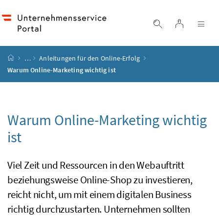
Accesskey
Accesskey
Accesskey
Accesskey
Zum Inhalt
Zum Hauptmenü
Zum Untermenü
Zur Suche
[4]
[1]
[3]
[2]
Login
Suche einblend
Nav
Startseite
…
Anleitungen für den
Online
-Erfolg
Warum
Online-Marketing
wichtig ist
Warum
Online-Marketing
wichtig
ist
Viel Zeit und Ressourcen in den Webauftritt
beziehungsweise
Online-Shop
zu investieren,
reicht nicht, um mit einem digitalen
Business
richtig durchzustarten. Unternehmen sollten