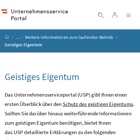
Accesskey
Accesskey
Accesskey
Accesskey
Zum Inhalt
Zum Hauptmenü
Zum Untermenü
Zur Suche
[4]
[1]
[3]
[2]
Login
Suche einblend
Nav
Startseite
…
Weitere Informationen zum laufenden Betrieb
Geistiges Eigentum
Geistiges Eigentum
Das Unternehmensserviceportal (USP) gibt Ihnen einen
ersten Überblick über den
Schutz des geistigen Eigentums
.
Sollten Sie darüber hinaus weiterführende Informationen
zum geistigen Eigentum benötigen, bietet Ihnen
das
USP
detaillierte Erklärungen zu den folgenden