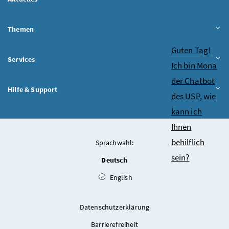
Themen
Chatbot
Guten Tag!
Services
Ich bin Mona
der Chatbot
Hilfe & Support
des USP, wie
kann ich
Ihnen
behilflich
Sprachwahl:
sein?
Deutsch
English
Datenschutzerklärung
Barrierefreiheit