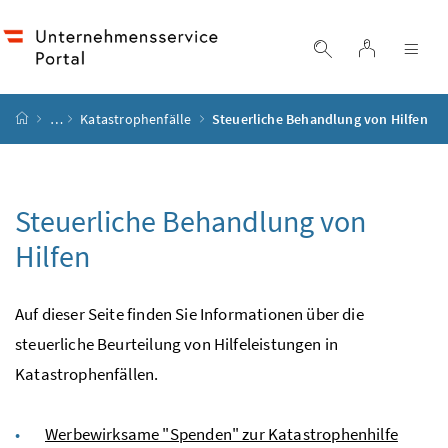
Accesskey
Accesskey
Accesskey
Accesskey
Zum Inhalt
Zum Hauptmenü
Zum Untermenü
Zur Suche
[4]
[1]
[3]
[2]
Login
Suche einblend
Nav
Startseite
…
Katastrophenfälle
Steuerliche Behandlung von Hilfen
Steuerliche Behandlung von
Hilfen
Auf dieser Seite finden Sie Informationen über die
steuerliche Beurteilung von Hilfeleistungen in
Katastrophenfällen.
Werbewirksame "Spenden" zur Katastrophenhilfe