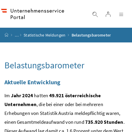
Accesskey
Accesskey
Accesskey
Accesskey
Zum Inhalt
Zum Hauptmenü
Zum Untermenü
Zur Suche
[4]
[1]
[3]
[2]
Login
Suche einblend
Nav
Startseite
…
Statistische Meldungen
Belastungsbarometer
Belastungsbarometer
Aktuelle Entwicklung
Im
Jahr 2024
hatten
49.921 österreichische
Unternehmen
, die bei einer oder bei mehreren
Erhebungen von Statistik Austria meldepflichtig waren,
einen Gesamtmeldeaufwand von rund
735.920 Stunden
.
Dieser Aufwand lag damit
ca.
1,6 Prozent unter dem Wert