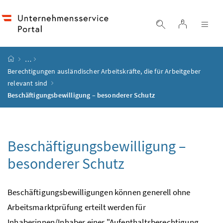
Accesskey
Accesskey
Accesskey
Accesskey
Zum Inhalt
Zum Hauptmenü
Zum Untermenü
Zur Suche
[4]
[1]
[3]
[2]
Login
Suche einblend
Nav
Startseite
…
Berechtigungen ausländischer Arbeitskräfte, die für Arbeitgeber
relevant sind
Beschäftigungsbewilligung – besonderer Schutz
Beschäftigungsbewilligung –
besonderer Schutz
Beschäftigungsbewilligungen können generell ohne
Arbeitsmarktprüfung erteilt werden für
Inhaberinnen/Inhaber einer "Aufenthaltsberechtigung