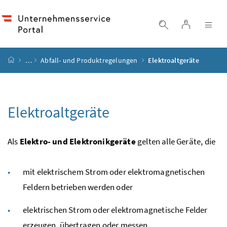
Accesskey
Accesskey
Accesskey
Accesskey
Zum Inhalt
Zum Hauptmenü
Zum Untermenü
Zur Suche
[4]
[1]
[3]
[2]
Login
Suche einblend
Nav
Startseite
…
Abfall- und Produktregelungen
Elektroaltgeräte
Elektroaltgeräte
Als
Elektro- und Elektronikgeräte
gelten alle Geräte, die
mit elektrischem Strom oder elektromagnetischen
Feldern betrieben werden oder
elektrischen Strom oder elektromagnetische Felder
erzeugen, übertragen oder messen,