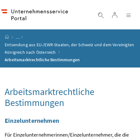
Accesskey
Accesskey
Accesskey
Accesskey
Zum Inhalt
Zum Hauptmenü
Zum Untermenü
Zur Suche
[4]
[1]
[3]
[2]
Login
Suche einblend
Nav
Startseite
…
Entsendung aus
EU
-/
EWR
-Staaten, der Schweiz und dem Vereinigten
Königreich nach Österreich
Arbeitsmarktrechtliche Bestimmungen
Arbeitsmarktrechtliche
Bestimmungen
Einzelunternehmen
Für Einzelunternehmerinnen/Einzelunternehmer, die die