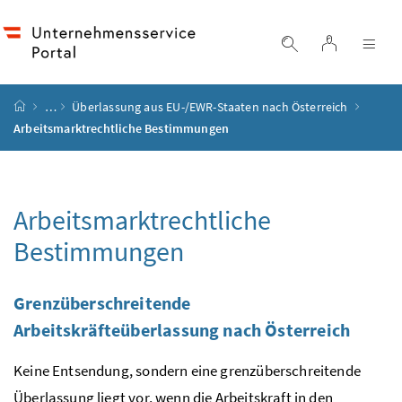
Accesskey
Accesskey
Accesskey
Accesskey
Zum Inhalt
Zum Hauptmenü
Zum Untermenü
Zur Suche
[4]
[1]
[3]
[2]
Login
Suche einblend
Nav
Startseite
…
Überlassung aus
EU
-/
EWR
-Staaten nach Österreich
Arbeitsmarktrechtliche Bestimmungen
Arbeitsmarktrechtliche
Bestimmungen
Grenzüberschreitende
Arbeitskräfteüberlassung nach Österreich
Keine Entsendung, sondern eine grenzüberschreitende
Überlassung liegt vor, wenn die Arbeitskraft in den