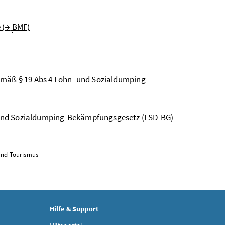
 (
→
BMF
)
emäß § 19
Abs
4 Lohn- und Sozialdumping-
und Sozialdumping-Bekämpfungsgesetz (LSD-BG)
 und Tourismus
Hilfe & Support