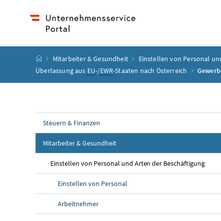
Accesskey
Accesskey
Accesskey
Accesskey
Zum Inhalt
Zum Hauptmenü
Zum Untermenü
Zur Suche
[4]
[1]
[3]
[2]
Startseite
Mitarbeiter & Gesundheit
Einstellen von Personal un
Überlassung aus
EU
-/
EWR
-Staaten nach Österreich
Gewerbe
Steuern & Finanzen
Mitarbeiter & Gesundheit
Einstellen von Personal und Arten der Beschäftigung
Einstellen von Personal
Arbeitnehmer