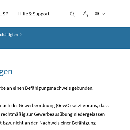
Ausgewählte Sprach
 USP
Hilfe & Support
Login
Suche einblenden
DE
chäftigten
ngen
rbe
an einen Befähigungsnachweis gebunden.
 nach der Gewerbeordnung (GewO) setzt voraus, dass
at rechtmäßig zur Gewerbeausübung niedergelassen
rt
bzw.
nicht an den Nachweis einer Befähigung