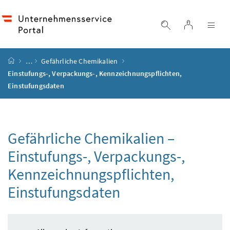
Accesskey
Accesskey
Accesskey
Accesskey
Zum Inhalt
Zum Hauptmenü
Zum Untermenü
Zur Suche
[4]
[1]
[3]
[2]
Login
Suche einblend
Nav
Startseite
…
Gefährliche Chemikalien
Einstufungs-, Verpackungs-, Kennzeichnungspflichten,
Einstufungsdaten
Gefährliche Chemikalien –
Einstufungs-, Verpackungs-,
Kennzeichnungspflichten,
Einstufungsdaten
Inhaltsverzeichnis