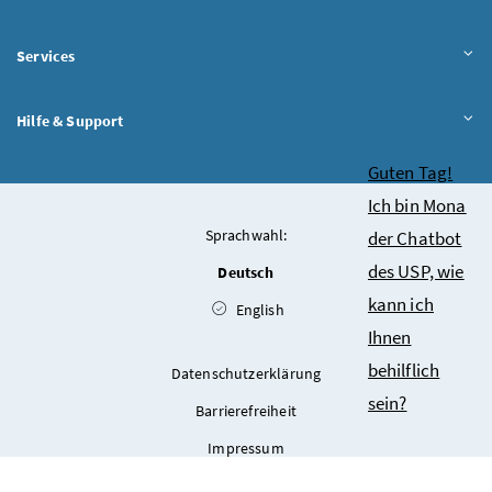
Services
Hilfe & Support
Chatbot
Guten Tag!
Ich bin Mona
Sprachwahl:
der Chatbot
des USP, wie
Deutsch
kann ich
English
Ihnen
behilflich
Datenschutzerklärung
sein?
Barrierefreiheit
Impressum