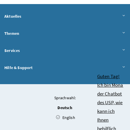
Aktuelles
Themen
Services
Hilfe & Support
Chatbot
Guten Tag!
Ich bin Mona
der Chatbot
Sprachwahl:
des USP, wie
Deutsch
kann ich
English
Ihnen
behilflich