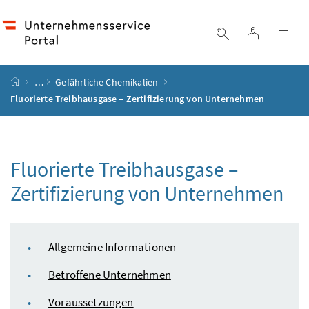
Accesskey
Accesskey
Accesskey
Accesskey
Zum Inhalt
Zum Hauptmenü
Zum Untermenü
Zur Suche
[4]
[1]
[3]
[2]
Login
Suche einblend
Nav
Startseite
…
Gefährliche Chemikalien
Fluorierte Treibhausgase – Zertifizierung von Unternehmen
Fluorierte Treibhausgase –
Zertifizierung von Unternehmen
Inhaltsverzeichnis
Allgemeine Informationen
Betroffene Unternehmen
Voraussetzungen