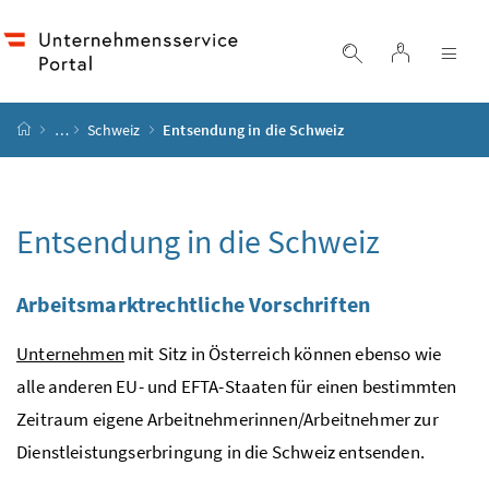
Accesskey
Accesskey
Accesskey
Accesskey
Zum Inhalt
Zum Hauptmenü
Zum Untermenü
Zur Suche
[4]
[1]
[3]
[2]
Login
Suche einblend
Nav
Startseite
…
Schweiz
Entsendung in die Schweiz
Entsendung in die Schweiz
Arbeitsmarktrechtliche Vorschriften
Unternehmen
mit Sitz in Österreich können ebenso wie
alle anderen
EU
- und
EFTA
-Staaten für einen bestimmten
Zeitraum eigene Arbeitnehmerinnen/Arbeitnehmer zur
Dienstleistungserbringung in die Schweiz entsenden.