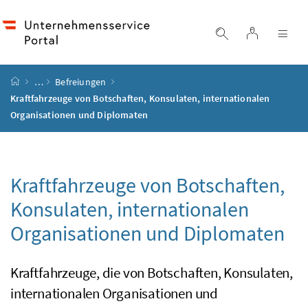
Accesskey
Accesskey
Accesskey
Accesskey
Zum Inhalt
Zum Hauptmenü
Zum Untermenü
Zur Suche
[4]
[1]
[3]
[2]
Login
Suche einblend
Nav
Startseite
…
Befreiungen
Kraftfahrzeuge von Botschaften, Konsulaten, internationalen
Organisationen und Diplomaten
Kraftfahrzeuge von Botschaften,
Konsulaten, internationalen
Organisationen und Diplomaten
Kraftfahrzeuge, die von Botschaften, Konsulaten,
internationalen Organisationen und