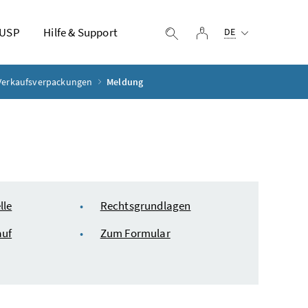
Ausgewählte Sprach
 USP
Hilfe & Support
Login
Suche einblenden
DE
 Verkaufsverpackungen
Meldung
lle
Rechtsgrundlagen
auf
Zum Formular