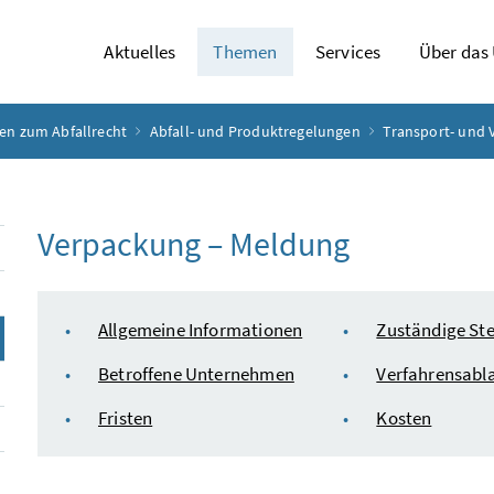
Aktuelles
Themen
Services
Über das
en zum Abfallrecht
Abfall- und Produktregelungen
Transport- und
Verpackung – Meldung
Inhaltsverzeichnis
Allgemeine Informationen
Zuständige Ste
Betroffene Unternehmen
Verfahrensabl
Fristen
Kosten