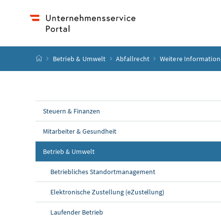
Accesskey
Accesskey
Accesskey
Accesskey
Zum Inhalt
Zum Hauptmenü
Zum Untermenü
Zur Suche
[4]
[1]
[3]
[2]
Startseite
Betrieb & Umwelt
Abfallrecht
Weitere Information
Steuern & Finanzen
Mitarbeiter & Gesundheit
Betrieb & Umwelt
Betriebliches Standortmanagement
Elektronische Zustellung (eZustellung)
Laufender Betrieb