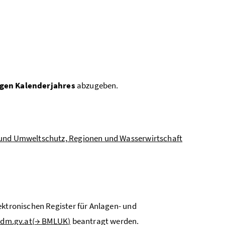
igen Kalenderjahres
abzugeben.
- und Umweltschutz, Regionen und Wasserwirtschaft
ektronischen Register für Anlagen- und
dm.gv.at(
→
BMLUK
)
beantragt werden.